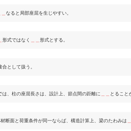
＿＿
なると局部座屈を生じやすい。
＿
形式ではなく
＿＿
形式とする。
接合として扱う。
では、柱の座屈長さは、設計上、節点間の距離に
＿＿
とること
も、部材断面と荷重条件が同一ならば、構造計算上、梁のたわみは