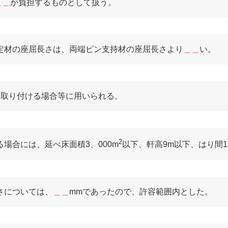
＿＿
が負担するものとして扱う。
定材の座屈長さは、両端ピン支持材の座屈長さより
＿＿
い。
に取り付ける場合等に用いられる。
2
場合には、延べ床面積3、000m
以下、軒高9m以下、はり間
さについては、
＿＿
mmであったので、許容範囲内とした。