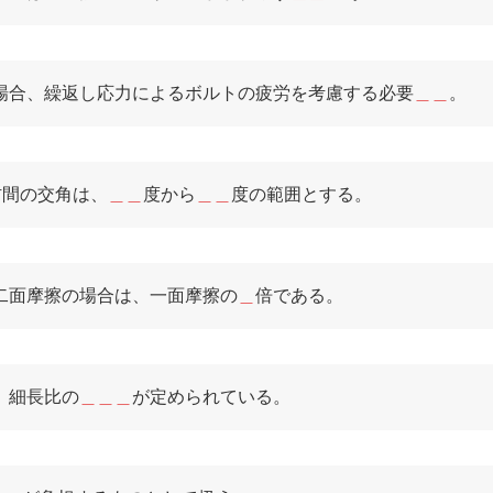
場合、繰返し応力によるボルトの疲労を考慮する必要
＿＿
。
材間の交角は、
＿＿
度から
＿＿
度の範囲とする。
二面摩擦の場合は、一面摩擦の
＿
倍である。
、細長比の
＿＿＿
が定められている。