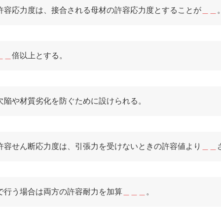
許容応力度は、接合される母材の許容応力度とすることが
＿＿
＿＿
倍以上とする。
欠陥や材質劣化を防ぐために設けられる。
許容せん断応力度は、引張力を受けないときの許容値より
＿＿
で行う場合は両方の許容耐力を加算
＿＿＿
。