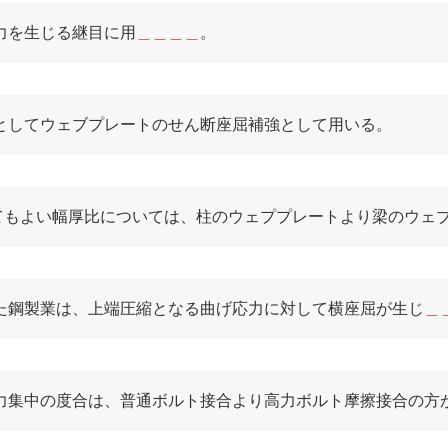
力を生じる継目に用
＿＿＿＿
。
としてウェブプレートのせん断座屈補強として用いる。
てもよい幅厚比については、柱のウェププレートより梁のウェ
た鋼製業は、上端圧縮となる曲げ応力に対して横座屈が生じ
＿
力集中の度合は、普通ボルト接合より高力ボルト摩擦接合の方