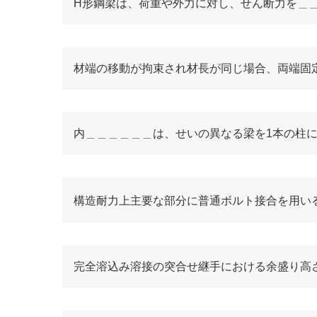
H形鋼梁は、荷重や外力に対し、せん断力を
＿
材端の移動が拘束され材長が同じ場合、両端固
内
＿＿＿＿＿＿
は、せいの異なる梁を1本の柱
構造耐力上主要な部分に普通ボルト接合を用いる
完全溶込み溶接の突合せ継手における余盛り高