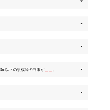
13m以下の規模等の制限が
＿＿
。