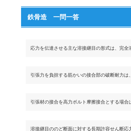
鉄骨造 一問一答
応力を伝達させる主な溶接継目の形式は、完全
引張力を負担する筋かいの接合部の破断耐力は
引張材の接合を高力ボルト摩擦接合とする場合
溶接継目ののど断面に対する長期許容せん断応