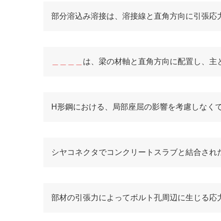
部分溶込み溶接は、溶接線と直角方向に引張応
＿＿＿＿
は、梁の材軸と直角方向に配置し、主
H形鋼における、局部座屈の影響を考慮しなく
シヤコネクタでコンクリートスラブと結合され
部材の引張力によってボルト孔周辺に生じる応