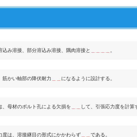
溶込み溶接、部分溶込み溶接、隅肉溶接と
＿＿＿＿
。
、筋かい軸部の降伏耐力
＿＿
になるように設計する。
は、母材のボルト孔による欠損を
＿＿
して、引張応力度を計算
力度は、溶接継目の形式にかかわらず
＿＿
である。